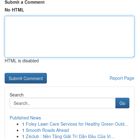
Submit a Comment
No HTML
HTML is disabled
Report Page
Search
Go
Published News
1
Foley Lawn Care Services for Healthy Green Outd...
1
Smooth Roads Ahead
1
Z4club : Nền Tảng Giải Trí Dẫn Đầu Của Vi...