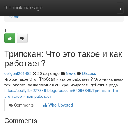
Home
thebookmarkage
Togg
navi
Home
1
Трипскан: Что это такое и как
работает?
oisigbal201493
30 days ago
News
Discuss
Что же такое Этот TripScan и как он работает ? Это уникальная
технология, позволяющая синхронизировать действия ряда
https://cecilyilbz277349.blogerus.com/64096349/Трипскан-Что-
это-такое-и-как-работает
Comments
Who Upvoted
Comments