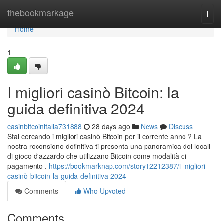
Home
thebookmarkage
Togg
navi
Home
1
I migliori casinò Bitcoin: la
guida definitiva 2024
casinbitcoinitalia731888
28 days ago
News
Discuss
Stai cercando i migliori casinò Bitcoin per il corrente anno ? La
nostra recensione definitiva ti presenta una panoramica dei locali
di gioco d'azzardo che utilizzano Bitcoin come modalità di
pagamento .
https://bookmarknap.com/story12212387/i-migliori-
casinò-bitcoin-la-guida-definitiva-2024
Comments
Who Upvoted
Comments