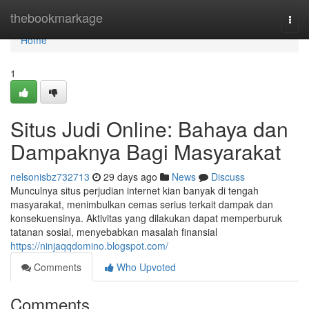
Home
thebookmarkage
Togg
navi
Home
1
Situs Judi Online: Bahaya dan
Dampaknya Bagi Masyarakat
nelsonisbz732713
29 days ago
News
Discuss
Munculnya situs perjudian internet kian banyak di tengah
masyarakat, menimbulkan cemas serius terkait dampak dan
konsekuensinya. Aktivitas yang dilakukan dapat memperburuk
tatanan sosial, menyebabkan masalah finansial
https://ninjaqqdomino.blogspot.com/
Comments
Who Upvoted
Comments