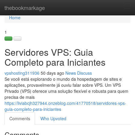
Home
thebookmarkage
Tog
navi
Home
1
Servidores VPS: Guia
Completo para Iniciantes
vpshosting311936
50 days ago
News
Discuss
Se você está explorando o mundo da hospedagem de sites e
aplicações, provavelmente já ouviu falar sobre VPS. Um VPS
Privado (VPS) oferece uma solução flexível e robusta para quem
precisa de mais
https://liviabcjh327944.onzeblog.com/41770518/servidores-vps-
guia-completo-para-iniciantes
Comments
Who Upvoted
Comments