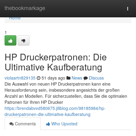
Home
thebookmarkage
Togg
navi
Home
1
HP Druckerpatronen: Die
Ultimative Kaufberatung
violaartn829135
51 days ago
News
Discuss
Die Auswahl von neuen HP Druckerpatronen kann eine
Herausforderung sein, insbesondere angesichts der großen
Anzahl an Modellen. Für sicherzustellen, dass Sie die optimalen
Patronen für Ihren HP Drucker
https://brendabvvd580675.jiliblog.com/98185984/hp-
druckerpatronen-die-ultimative-kaufberatung
Comments
Who Upvoted