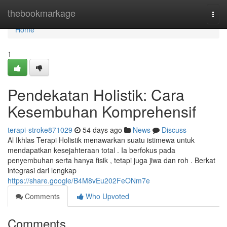
Home
thebookmarkage
Togg
navi
Home
1
Pendekatan Holistik: Cara
Kesembuhan Komprehensif
terapi-stroke871029
54 days ago
News
Discuss
Al Ikhlas Terapi Holistik menawarkan suatu istimewa untuk
mendapatkan kesejahteraan total . Ia berfokus pada
penyembuhan serta hanya fisik , tetapi juga jiwa dan roh . Berkat
integrasi dari lengkap
https://share.google/B4M8vEu202FeONm7e
Comments
Who Upvoted
Comments