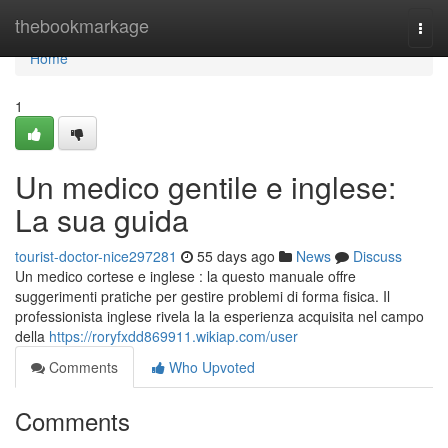
Home
thebookmarkage
Togg
navi
Home
1
Un medico gentile e inglese:
La sua guida
tourist-doctor-nice297281
55 days ago
News
Discuss
Un medico cortese e inglese : la questo manuale offre
suggerimenti pratiche per gestire problemi di forma fisica. Il
professionista inglese rivela la la esperienza acquisita nel campo
della
https://roryfxdd869911.wikiap.com/user
Comments
Who Upvoted
Comments