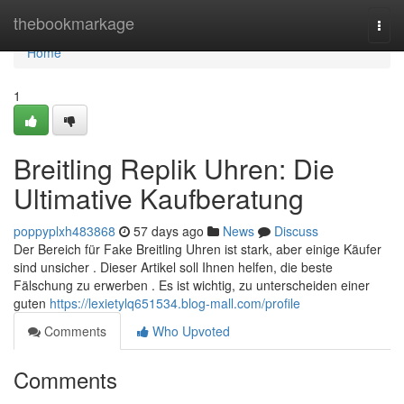
Home
thebookmarkage
Togg
navi
Home
1
Breitling Replik Uhren: Die
Ultimative Kaufberatung
poppyplxh483868
57 days ago
News
Discuss
Der Bereich für Fake Breitling Uhren ist stark, aber einige Käufer
sind unsicher . Dieser Artikel soll Ihnen helfen, die beste
Fälschung zu erwerben . Es ist wichtig, zu unterscheiden einer
guten
https://lexietylq651534.blog-mall.com/profile
Comments
Who Upvoted
Comments