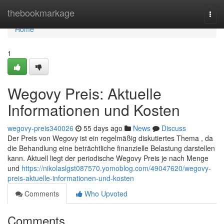
Home
thebookmarkage
Togg
navi
Home
1
Wegovy Preis: Aktuelle
Informationen und Kosten
wegovy-preis340026
55 days ago
News
Discuss
Der Preis von Wegovy ist ein regelmäßig diskutiertes Thema , da
die Behandlung eine beträchtliche finanzielle Belastung darstellen
kann. Aktuell liegt der periodische Wegovy Preis je nach Menge
und
https://nikolaslgst087570.yomoblog.com/49047620/wegovy-
preis-aktuelle-informationen-und-kosten
Comments
Who Upvoted
Comments