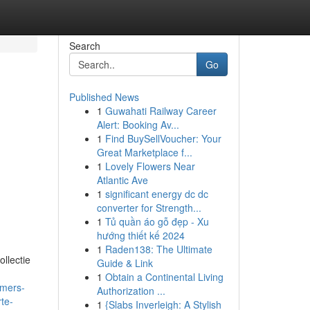
Search
Go
Published News
1
Guwahati Railway Career
Alert: Booking Av...
1
Find BuySellVoucher: Your
Great Marketplace f...
1
Lovely Flowers Near
Atlantic Ave
1
significant energy dc dc
converter for Strength...
1
Tủ quần áo gỗ đẹp - Xu
hướng thiết kế 2024
1
Raden138: The Ultimate
llectie
Guide & Link
1
Obtain a Continental Living
emers-
Authorization ...
te-
1
{Slabs Inverleigh: A Stylish