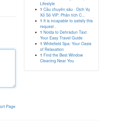
Lifestyle
1
Cầu chuyên sâu · Dịch Vụ
Xổ Số VIP: Phân tích C...
1
It is incapable to satisfy this
request .
1
Noida to Dehradun Taxi:
Your Easy Travel Guide
1
Whitefield Spa: Your Oasis
of Relaxation
1
Find the Best Window
Cleaning Near You
ort Page