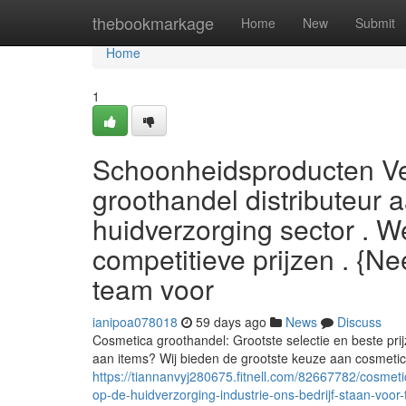
Home
thebookmarkage
Home
New
Submit
Home
1
Schoonheidsproducten Ve
groothandel distributeur
huidverzorging sector . W
competitieve prijzen . {
team voor
ianipoa078018
59 days ago
News
Discuss
Cosmetica groothandel: Grootste selectie en beste pri
aan items? Wij bieden de grootste keuze aan cosmetic
https://tiannanvyj280675.fitnell.com/82667782/cosme
op-de-huidverzorging-industrie-ons-bedrijf-staan-voor