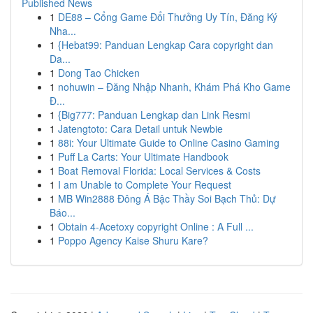
Published News
1
DE88 – Cổng Game Đổi Thưởng Uy Tín, Đăng Ký
Nha...
1
{Hebat99: Panduan Lengkap Cara copyright dan
Da...
1
Dong Tao Chicken
1
nohuwin – Đăng Nhập Nhanh, Khám Phá Kho Game
Đ...
1
{Big777: Panduan Lengkap dan Link Resmi
1
Jatengtoto: Cara Detail untuk Newbie
1
88i: Your Ultimate Guide to Online Casino Gaming
1
Puff La Carts: Your Ultimate Handbook
1
Boat Removal Florida: Local Services & Costs
1
I am Unable to Complete Your Request
1
MB Win2888 Đông Á Bậc Thầy Soi Bạch Thủ: Dự
Báo...
1
Obtain 4-Acetoxy copyright Online : A Full ...
1
Poppo Agency Kaise Shuru Kare?