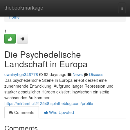
Home
thebookmarkage
Togg
navi
Home
1
Die Psychedelische
Landschaft in Europa
owainyhgn346778
62 days ago
News
Discuss
Das psychedelische Szene in Europa erlebt derzeit eine
zunehmende Entwicklung. Aufgrund langer Repression und
starker gesetzlicher Hürden existiert inzwischen ein stetig
wachsendes Aufkommen
https://miriamhcli212548.spintheblog.com/profile
Comments
Who Upvoted
Comments