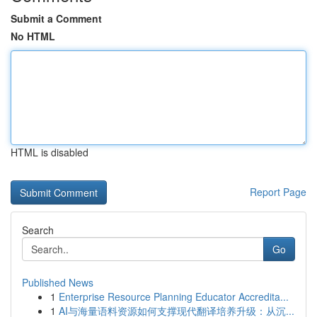
Submit a Comment
No HTML
HTML is disabled
Report Page
Search
Go
Published News
1
Enterprise Resource Planning Educator Accredita...
1
AI与海量语料资源如何支撑现代翻译培养升级：从沉...