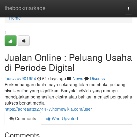
Home
thebookmarkage
Togg
navi
Home
1
Jualan Online : Peluang Usaha
di Periode Digital
inesvzov901954
61 days ago
News
Discuss
Perkembangan dunia maya sekarang telah membuka peluang
bisnis online yang signifikan. Banyak individu yang mampu
menciptakan penghasilan ekstra atau bahkan menjadi pengusaha
sukses berkat media
https://adreaatzr274477.homewikia.com/user
Comments
Who Upvoted
Comments