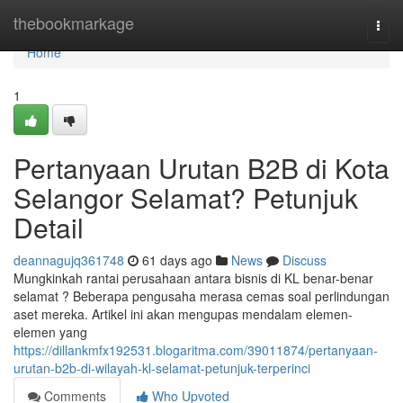
Home
thebookmarkage
Togg
navi
Home
1
Pertanyaan Urutan B2B di Kota
Selangor Selamat? Petunjuk
Detail
deannagujq361748
61 days ago
News
Discuss
Mungkinkah rantai perusahaan antara bisnis di KL benar-benar
selamat ? Beberapa pengusaha merasa cemas soal perlindungan
aset mereka. Artikel ini akan mengupas mendalam elemen-
elemen yang
https://dillankmfx192531.blogaritma.com/39011874/pertanyaan-
urutan-b2b-di-wilayah-kl-selamat-petunjuk-terperinci
Comments
Who Upvoted