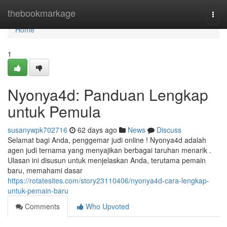
Home
thebookmarkage
Togg
navi
Home
1
Nyonya4d: Panduan Lengkap
untuk Pemula
susanywpk702716
62 days ago
News
Discuss
Selamat bagi Anda, penggemar judi online ! Nyonya4d adalah
agen judi ternama yang menyajikan berbagai taruhan menarik .
Ulasan ini disusun untuk menjelaskan Anda, terutama pemain
baru, memahami dasar
https://rotatesites.com/story23110406/nyonya4d-cara-lengkap-
untuk-pemain-baru
Comments
Who Upvoted