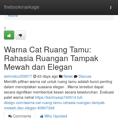
Home
thebookmarkage
Togg
navi
Home
1
Warna Cat Ruang Tamu:
Rahasia Ruangan Tampak
Mewah dan Elegan
alvinvdcu359577
63 days ago
News
Discuss
Memilih pilihan warna cat untuk ruang tamu adalah kunci penting
dalam menciptakan suasana elegan . Warna tersebut dapat
secara signifikan membentuk kesan secara keseluruhan. Evaluasi
palet warna netral
https://karimyeqx740514.full-
design.com/warna-cat-ruang-tamu-rahasia-ruangan-tampak-
mewah-dan-elegan-83807266
Comments
Who Upvoted