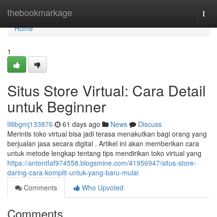
Home
thebookmarkage
Togg
navi
Home
1
Situs Store Virtual: Cara Detail
untuk Beginner
lillibgmj133876
61 days ago
News
Discuss
Merintis toko virtual bisa jadi terasa menakutkan bagi orang yang
berjualan jasa secara digital . Artikel ini akan memberikan cara
untuk metode lengkap tentang tips mendirikan toko virtual yang
https://antontfaf974558.blogsmine.com/41956947/situs-store-
daring-cara-komplit-untuk-yang-baru-mulai
Comments
Who Upvoted
Comments