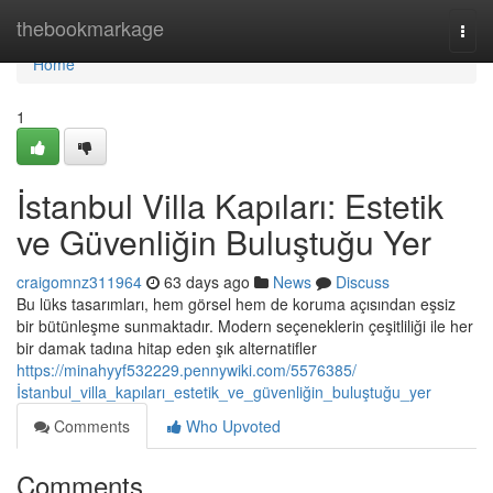
Home
thebookmarkage
Togg
navi
Home
1
İstanbul Villa Kapıları: Estetik
ve Güvenliğin Buluştuğu Yer
craigomnz311964
63 days ago
News
Discuss
Bu lüks tasarımları, hem görsel hem de koruma açısından eşsiz
bir bütünleşme sunmaktadır. Modern seçeneklerin çeşitliliği ile her
bir damak tadına hitap eden şık alternatifler
https://minahyyf532229.pennywiki.com/5576385/
İstanbul_villa_kapıları_estetik_ve_güvenliğin_buluştuğu_yer
Comments
Who Upvoted
Comments