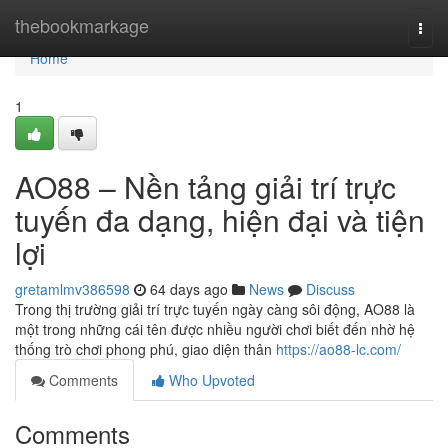
Home
thebookmarkage
Togg
navi
Home
1
AO88 – Nền tảng giải trí trực
tuyến đa dạng, hiện đại và tiện
lợi
gretamlmv386598
64 days ago
News
Discuss
Trong thị trường giải trí trực tuyến ngày càng sôi động, AO88 là
một trong những cái tên được nhiều người chơi biết đến nhờ hệ
thống trò chơi phong phú, giao diện thân
https://ao88-lc.com/
Comments
Who Upvoted
Comments