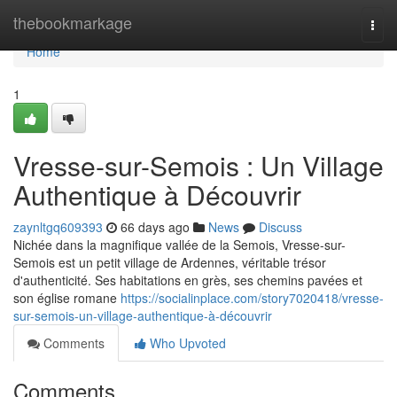
Home
thebookmarkage
Togg
navi
Home
1
Vresse-sur-Semois : Un Village
Authentique à Découvrir
zaynltgq609393
66 days ago
News
Discuss
Nichée dans la magnifique vallée de la Semois, Vresse-sur-
Semois est un petit village de Ardennes, véritable trésor
d'authenticité. Ses habitations en grès, ses chemins pavées et
son église romane
https://socialinplace.com/story7020418/vresse-
sur-semois-un-village-authentique-à-découvrir
Comments
Who Upvoted
Comments