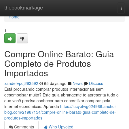
Home
thebookmarkage
Togg
navi
Home
1
Compre Online Barato: Guia
Completo de Produtos
Importados
xandervpdj293592
65 days ago
News
Discuss
Está procurando comprar produtos internacionais sem
desembolsar muito? Este guia abrangente te apresenta tudo o
que você precisa conhecer para concretizar compras pela
internet econômicas. Aprenda
https://lucyotwg024966.anchor-
blog.com/21987154/compre-online-barato-guia-completo-de-
produtos-importados
Comments
Who Upvoted