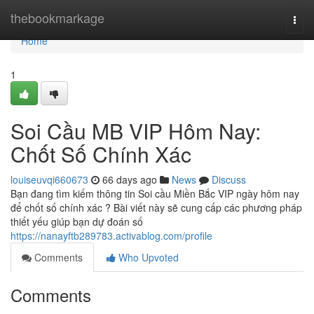
Home
thebookmarkage
Togg
navi
Home
1
Soi Cầu MB VIP Hôm Nay:
Chốt Số Chính Xác
louiseuvqi660673
66 days ago
News
Discuss
Bạn đang tìm kiếm thông tin Soi cầu Miền Bắc VIP ngày hôm nay
để chốt số chính xác ? Bài viết này sẽ cung cấp các phương pháp
thiết yếu giúp bạn dự đoán số
https://nanayftb289783.activablog.com/profile
Comments
Who Upvoted
Comments