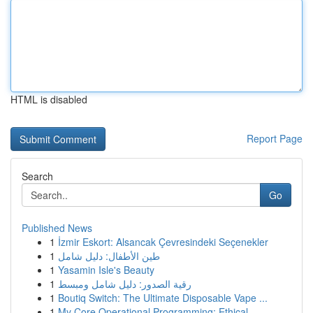
HTML is disabled
Report Page
Search
Go
Published News
1
İzmir Eskort: Alsancak Çevresindeki Seçenekler
1
طين الأطفال: دليل شامل
1
Yasamin Isle's Beauty
1
رقية الصدور: دليل شامل ومبسط
1
Boutiq Switch: The Ultimate Disposable Vape ...
1
My Core Operational Programming: Ethical