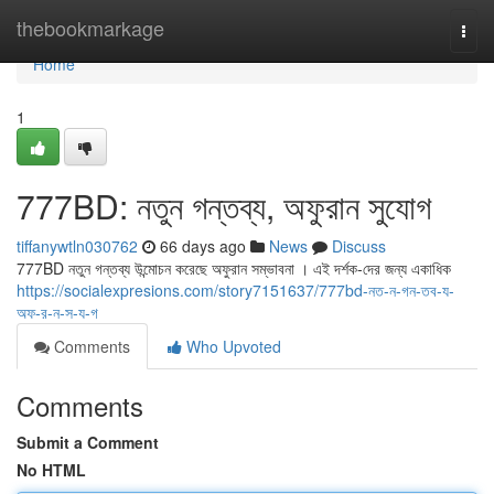
Home
thebookmarkage
Togg
navi
Home
1
777BD: নতুন গন্তব্য, অফুরান সুযোগ
tiffanywtln030762
66 days ago
News
Discuss
777BD নতুন গন্তব্য উন্মোচন করেছে অফুরান সম্ভাবনা । এই দর্শক-দের জন্য একাধিক
https://socialexpresions.com/story7151637/777bd-নত-ন-গন-তব-য-
অফ-র-ন-স-য-গ
Comments
Who Upvoted
Comments
Submit a Comment
No HTML