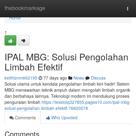
Home
thebookmarkage
Togg
navi
Home
1
IPAL MBG: Solusi Pengolahan
Limbah Efektif
keithlznm662195
77 days ago
News
Discuss
Solusi utama untuk kendala pengolahan limbah kini hadir! Sistem
MBG menawarkan teknik ampuh dalam mengolah limbah organik
dan berbahaya lainnya. Teknologi modern ini mendukung proses
penguraian limbah
https://tesstolq327855.pages10.com/ipal-mbg-
solusi-pengolahan-limbah-efektif-76820578
Comments
Who Upvoted
Comments