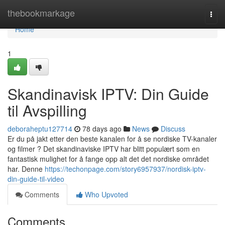
Home
thebookmarkage
Togg
navi
Home
1
Skandinavisk IPTV: Din Guide
til Avspilling
deboraheptu127714
78 days ago
News
Discuss
Er du på jakt etter den beste kanalen for å se nordiske TV-kanaler
og filmer ? Det skandinaviske IPTV har blitt populært som en
fantastisk mulighet for å fange opp alt det det nordiske området
har. Denne
https://techonpage.com/story6957937/nordisk-iptv-
din-guide-til-video
Comments
Who Upvoted
Comments