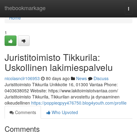
Home
thebookmarkage
Togg
navi
Home
1
Juristitoimisto Tikkurila:
Uskollinen lakimiespalvelu
nicolasnclr106953
80 days ago
News
Discuss
Juristitoimisto Tikkurila Unikkotie 16, 01300 Vantaa Phone:
0403638052 Website: https://www.lakitoimistotvantaa.com/
Juristitoimisto Tikkurila, Tikkurilan arvostettu ja dynaaminen
oikeudellinen
https://poppieqpyy476750.blog4youth.com/profile
Comments
Who Upvoted
Comments