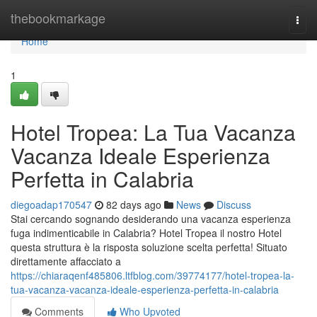
Home
thebookmarkage
Togg
navi
Home
1
Hotel Tropea: La Tua Vacanza
Vacanza Ideale Esperienza
Perfetta in Calabria
diegoadap170547
82 days ago
News
Discuss
Stai cercando sognando desiderando una vacanza esperienza
fuga indimenticabile in Calabria? Hotel Tropea il nostro Hotel
questa struttura è la risposta soluzione scelta perfetta! Situato
direttamente affacciato a
https://chiaraqenf485806.ltfblog.com/39774177/hotel-tropea-la-
tua-vacanza-vacanza-ideale-esperienza-perfetta-in-calabria
Comments
Who Upvoted