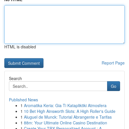
HTML is disabled
Report Page
Search
Go
Published News
1
Aromatika Keria: Gia Ti Katapliktiki Atmosfera
1
10 Bet High Ainsworth Slots: A High Roller's Guide
1
Aluguel de Munck: Tutorial Abrangente e Tarifas
1
88m: Your Ultimate Online Casino Destination
1
Create Your TRX Personalized Account : A ...