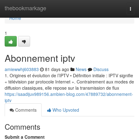
Home
thebookmarkage
Togg
navi
Home
1
Abonnement iptv
amiewwhj603883
81 days ago
News
Discuss
1. Origines et évolution de l’IPTV • Définition initiale : IPTV signifie
« télévision par protocole Internet ». Contrairement aux modes de
diffusion classiques, elle repose sur la transmission de flux
https://saadijuv989156.ambien-blog.com/47889732/abonnement-
iptv
Comments
Who Upvoted
Comments
Submit a Comment