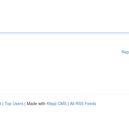
Rep
d
|
Top Users
| Made with
Kliqqi CMS
|
All RSS Feeds