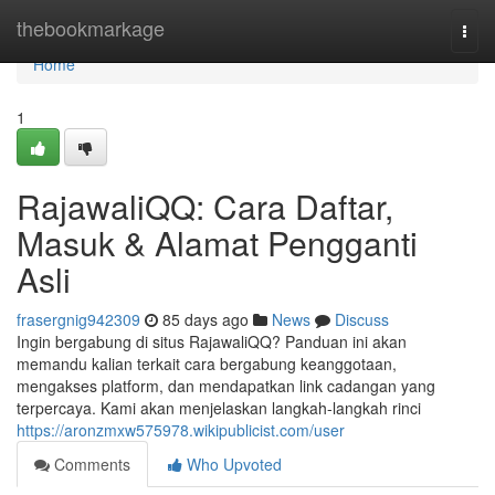
Home
thebookmarkage
Togg
navi
Home
1
RajawaliQQ: Cara Daftar,
Masuk & Alamat Pengganti
Asli
frasergnig942309
85 days ago
News
Discuss
Ingin bergabung di situs RajawaliQQ? Panduan ini akan
memandu kalian terkait cara bergabung keanggotaan,
mengakses platform, dan mendapatkan link cadangan yang
terpercaya. Kami akan menjelaskan langkah-langkah rinci
https://aronzmxw575978.wikipublicist.com/user
Comments
Who Upvoted