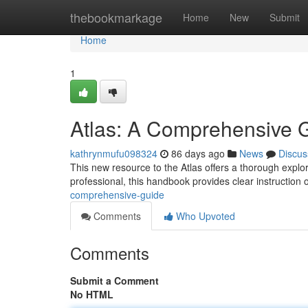
Home
thebookmarkage
Home
New
Submit
Home
1
Atlas: A Comprehensive 
kathrynmufu098324
86 days ago
News
Discus
This new resource to the Atlas offers a thorough explor
professional, this handbook provides clear instruction
comprehensive-guide
Comments
Who Upvoted
Comments
Submit a Comment
No HTML