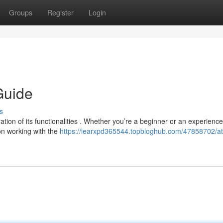
Groups
Register
Login
Guide
s
ation of its functionalities . Whether you’re a beginner or an experienc
 on working with the
https://learxpd365544.topbloghub.com/47858702/at