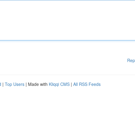
Rep
d
|
Top Users
| Made with
Kliqqi CMS
|
All RSS Feeds