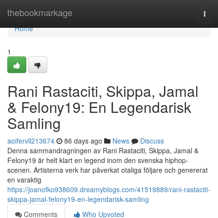
Home
thebookmarkage
Togg
navi
Home
1
Rani Rastaciti, Skippa, Jamal
& Felony19: En Legendarisk
Samling
aoifervll213674
86 days ago
News
Discuss
Denna sammandragningen av Rani Rastaciti, Skippa, Jamal &
Felony19 är helt klart en legend inom den svenska hiphop-
scenen. Artisterna verk har påverkat otaliga följare och genererat
en varaktig
https://joanofko938609.dreamyblogs.com/41519889/rani-rastaciti-
skippa-jamal-felony19-en-legendarisk-samling
Comments
Who Upvoted