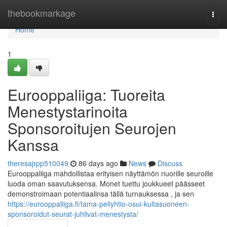
Home
thebookmarkage
Togg
navi
Home
1
Eurooppaliiga: Tuoreita
Menestystarinoita
Sponsoroitujen Seurojen
Kanssa
theresajrpp510049
86 days ago
News
Discuss
Eurooppaliiga mahdollistaa erityisen näyttämön nuorille seuroille
luoda oman saavutuksensa. Monet tuettu joukkueet päässeet
demonstroimaan potentiaalinsa tällä turnauksessa , ja sen
https://eurooppaliiga.fi/tama-peliyhtio-osui-kultasuoneen-
sponsoroidut-seurat-juhlivat-menestysta/