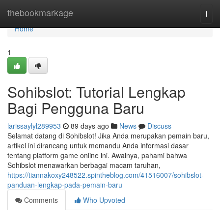
Home
thebookmarkage
Togg
navi
Home
1
Sohibslot: Tutorial Lengkap
Bagi Pengguna Baru
larissaylyl289953
89 days ago
News
Discuss
Selamat datang di Sohibslot! Jika Anda merupakan pemain baru,
artikel ini dirancang untuk memandu Anda informasi dasar
tentang platform game online ini. Awalnya, pahami bahwa
Sohibslot menawarkan berbagai macam taruhan,
https://tiannakoxy248522.spintheblog.com/41516007/sohibslot-
panduan-lengkap-pada-pemain-baru
Comments
Who Upvoted