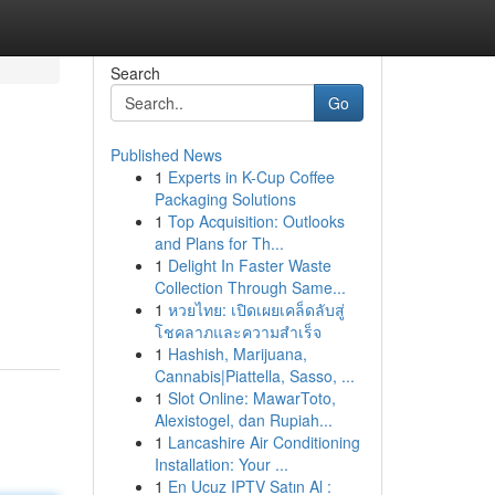
Search
Go
Published News
1
Experts in K-Cup Coffee
Packaging Solutions
1
Top Acquisition: Outlooks
and Plans for Th...
1
Delight In Faster Waste
Collection Through Same...
1
หวยไทย: เปิดเผยเคล็ดลับสู่
โชคลาภและความสำเร็จ
1
Hashish, Marijuana,
Cannabis|Piattella, Sasso, ...
1
Slot Online: MawarToto,
Alexistogel, dan Rupiah...
1
Lancashire Air Conditioning
Installation: Your ...
1
En Ucuz IPTV Satın Al :