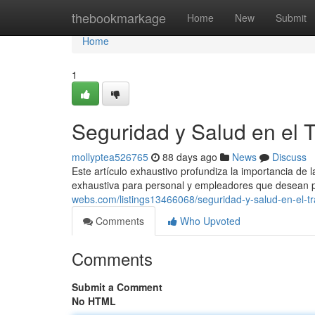
Home
thebookmarkage
Home
New
Submit
Home
1
Seguridad y Salud en el 
mollyptea526765
88 days ago
News
Discuss
Este artículo exhaustivo profundiza la importancia de 
exhaustiva para personal y empleadores que desean 
webs.com/listings13466068/seguridad-y-salud-en-el-tr
Comments
Who Upvoted
Comments
Submit a Comment
No HTML