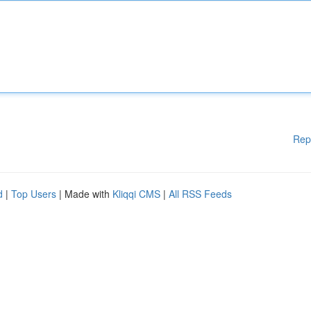
Rep
d
|
Top Users
| Made with
Kliqqi CMS
|
All RSS Feeds