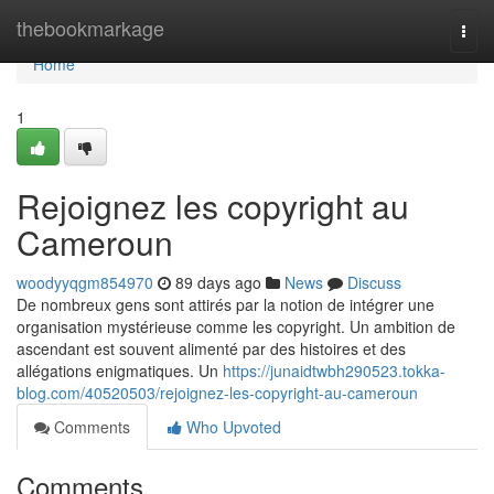
Home
thebookmarkage
Togg
navi
Home
1
Rejoignez les copyright au
Cameroun
woodyyqgm854970
89 days ago
News
Discuss
De nombreux gens sont attirés par la notion de intégrer une
organisation mystérieuse comme les copyright. Un ambition de
ascendant est souvent alimenté par des histoires et des
allégations enigmatiques. Un
https://junaidtwbh290523.tokka-
blog.com/40520503/rejoignez-les-copyright-au-cameroun
Comments
Who Upvoted
Comments