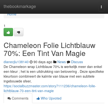
Home
thebookmarkage
Togg
navi
Home
1
Chameleon Folie Lichtblauw
70%: Een Tint Van Magie
dianecjlu138140
90 days ago
News
Discuss
De Chameleon wrap Lichtblauw 70% is werkelijk meer dan enkel
een kleur ; het is een uitdrukking van betovering . Deze specifieke
kleurtoon combineert de kalmte van blauw met een subtiele
ingebouwde sfeer,
https://socialbuzzmaster.com/story7111236/chameleon-folie-
lichtblauw-70-een-tint-van-magie
Comments
Who Upvoted