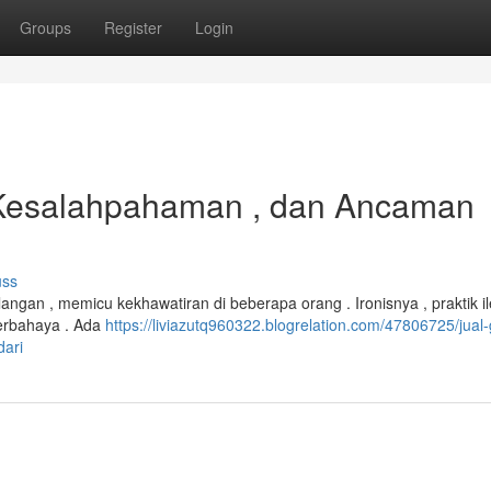
Groups
Register
Login
 , Kesalahpahaman , dan Ancaman
uss
ngan , memicu kekhawatiran di beberapa orang . Ironisnya , praktik ile
berbahaya . Ada
https://liviazutq960322.blogrelation.com/47806725/jual-g
dari