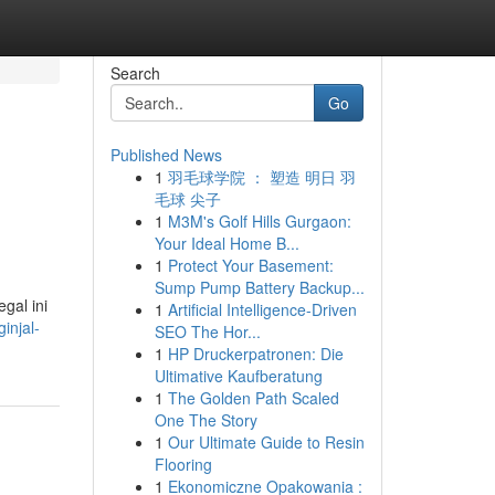
Search
Go
Published News
1
羽毛球学院 ： 塑造 明日 羽
毛球 尖子
1
M3M's Golf Hills Gurgaon:
Your Ideal Home B...
1
Protect Your Basement:
Sump Pump Battery Backup...
gal ini
1
Artificial Intelligence-Driven
injal-
SEO The Hor...
1
HP Druckerpatronen: Die
Ultimative Kaufberatung
1
The Golden Path Scaled
One The Story
1
Our Ultimate Guide to Resin
Flooring
1
Ekonomiczne Opakowania :