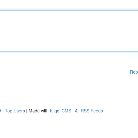
Rep
d
|
Top Users
| Made with
Kliqqi CMS
|
All RSS Feeds