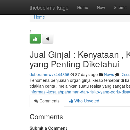
Home
thebookmarkage
Home
New
Submit
Home
1
Jual Ginjal : Kenyataan
yang Penting Diketahui
deborahmwvx444356
87 days ago
News
Disc
Fenomena penjualan organ ginjal kerap tersebar di kala
tidaklah cerita , melainkan suatu realita yang sangat 
informasi-kesalahpahaman-dan-risiko-yang-perlu-disa
Comments
Who Upvoted
Comments
Submit a Comment