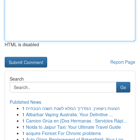
HTML is disabled
Report Page
Search
Go
Published News
1
הצעות נישואין: המדריך המלא לשנת השנה הנוכחית
1
Alibarbar Vaping Australia: Your Definitive ...
1
Camion Grúa en {Dos Hermanas : Servicios Rápi...
1
Noida to Jaipur Taxi: Your Ultimate Travel Guide
1
acquire Fioricet For Chronic problems
1
Auto Glass Replacement of Bakersfield: Your Loo...