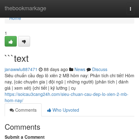
Home
thebookmarkage
Togg
navi
Home
1
```text
janawwlu887471
88 days ago
News
Discuss
Siêu chuẩn cầu đẹp lô xiên 2 MB hôm nay: Phân tích chi tiết! Hôm
nay, {các chuyên gia | đội ngũ | những người) {phân tích | đánh
giá | xem xét) {chi tiết | kỹ lưỡng | cụ
https://soicau3cang24h.com/sieu-chuan-cau-dep-lo-xien-2-mb-
hom-nay/
Comments
Who Upvoted
Comments
Submit a Comment