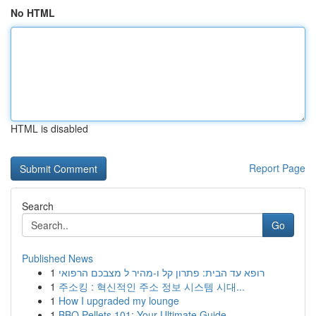
No HTML
HTML is disabled
Report Page
Search
Go
Published News
1
רופא עד הבית: פתרון קל ו-מהיר ל מצבכם הרפואי
1
주소킹 : 혁신적인 주소 정보 시스템 시대...
1
How I upgraded my lounge
1
BBQ Pellets 101: Your Ultimate Guide