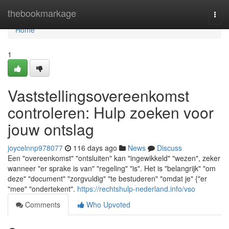
Home
thebookmarkage
Togg
navi
Home
1
Vaststellingsovereenkomst
controleren: Hulp zoeken voor
jouw ontslag
joycelnnp978077
116 days ago
News
Discuss
Een "overeenkomst" "ontsluiten" kan "ingewikkeld" "wezen", zeker
wanneer "er sprake is van" "regeling" "is". Het is "belangrijk" "om
deze" "document" "zorgvuldig" "te bestuderen" "omdat je" {"er
"mee" "ondertekent".
https://rechtshulp-nederland.info/vso
Comments
Who Upvoted