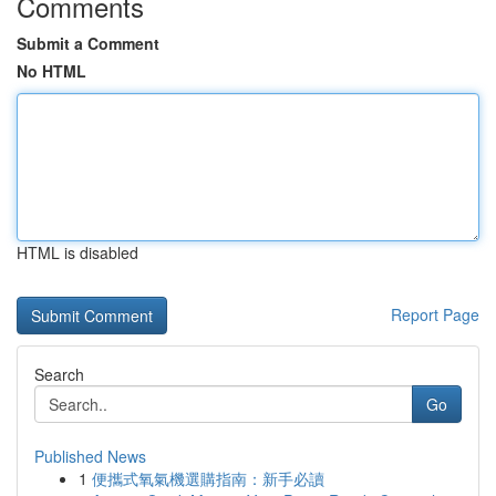
Comments
Submit a Comment
No HTML
HTML is disabled
Report Page
Search
Go
Published News
1
便攜式氧氣機選購指南：新手必讀