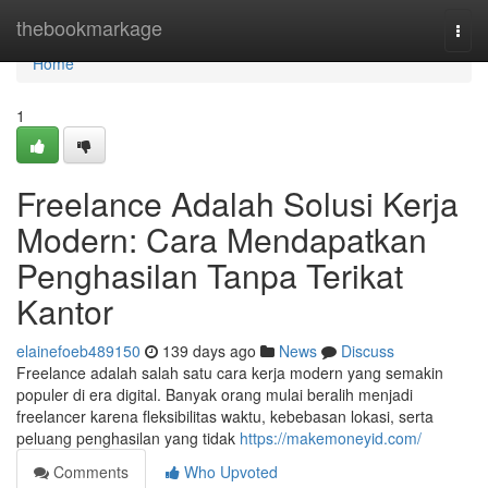
Home
thebookmarkage
Togg
navi
Home
1
Freelance Adalah Solusi Kerja
Modern: Cara Mendapatkan
Penghasilan Tanpa Terikat
Kantor
elainefoeb489150
139 days ago
News
Discuss
Freelance adalah salah satu cara kerja modern yang semakin
populer di era digital. Banyak orang mulai beralih menjadi
freelancer karena fleksibilitas waktu, kebebasan lokasi, serta
peluang penghasilan yang tidak
https://makemoneyid.com/
Comments
Who Upvoted