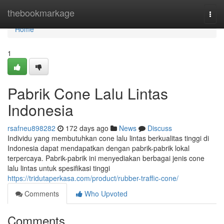
Home
thebookmarkage
Togg
navi
Home
1
Pabrik Cone Lalu Lintas
Indonesia
rsafneu898282
172 days ago
News
Discuss
Individu yang membutuhkan cone lalu lintas berkualitas tinggi di
Indonesia dapat mendapatkan dengan pabrik-pabrik lokal
terpercaya. Pabrik-pabrik ini menyediakan berbagai jenis cone
lalu lintas untuk spesifikasi tinggi
https://tridutaperkasa.com/product/rubber-traffic-cone/
Comments
Who Upvoted
Comments