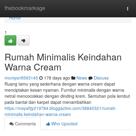
Home
thebookmarkage
Togg
navi
Home
1
Rumah Minimalis Keindahan
Warna Cream
montysnft593145
178 days ago
News
Discuss
Ruang tamu yang sederhana dengan warna cream dapat
menciptakan kesan nyaman. Furnitur minimalis dengan warna
netral mencocokkan dengan dinding krem. Sentuhan pola lembut
pada bantal dan karpet dapat menambahkan
https://mayaftjy219784.bloggactivo.com/38840321/rumah-
minimalis-keindahan-warna-cream
Comments
Who Upvoted