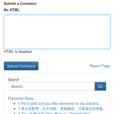
Submit a Comment
No HTML
HTML is disabled
Report Page
Search
Go
Published News
1
Pa12 gf30 and tpu 88a elements for sls practica...
1
香水搭配學：白天清新、夜晚魅惑，日夜場合的香氣...
1
Top 10 Reddit Clips: Pros vs. Cheat Codes!