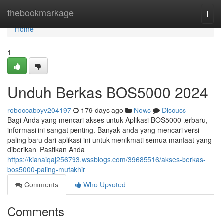
Home
thebookmarkage
Togg
navi
Home
1
Unduh Berkas BOS5000 2024
rebeccabbyv204197
179 days ago
News
Discuss
Bagi Anda yang mencari akses untuk Aplikasi BOS5000 terbaru,
informasi ini sangat penting. Banyak anda yang mencari versi
paling baru dari aplikasi ini untuk menikmati semua manfaat yang
diberikan. Pastikan Anda
https://kianaiqaj256793.wssblogs.com/39685516/akses-berkas-
bos5000-paling-mutakhir
Comments
Who Upvoted
Comments