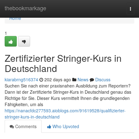
Home
thebookmarkage
Togg
navi
Home
1
Zertifizierter Stringer-Kurs in
Deutschland
kiarabrng516374
202 days ago
News
Discuss
Suchen Sie nach einer praxisnahen Ausbildung zum Reportern?
Dann ist der Zertifizierte Stringer-Kurs in Deutschland genau das
Richtige für Sie. Dieser Kurs vermittelt Ihnen die grundlegenden
Fähigkeiten, um als
https://nanacfdc277593.aioblogs.com/91619528/qualifizierter-
stringer-kurs-in-deutschland
Comments
Who Upvoted