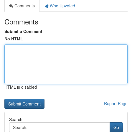
Comments
Who Upvoted
Comments
Submit a Comment
No HTML
HTML is disabled
Report Page
Search
Go