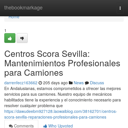
Home
thebookmarkage
Togg
navi
Home
1
Centros Scora Sevilla:
Mantenimientos Profesionales
para Camiones
darrenfecz163662
205 days ago
News
Discuss
En Andalusianas, estamos comprometidos a ofrecer las mejores
servicios para sus camiones. Nuestro equipo de mecánicos
habilitados tiene la experiencia y el conocimiento necesario para
resolver cualquier problema que
https://dawudeebm927128.laowaiblog.com/38162701/centros-
scora-sevilla-reparaciones-profesionales-para-camiones
Comments
Who Upvoted