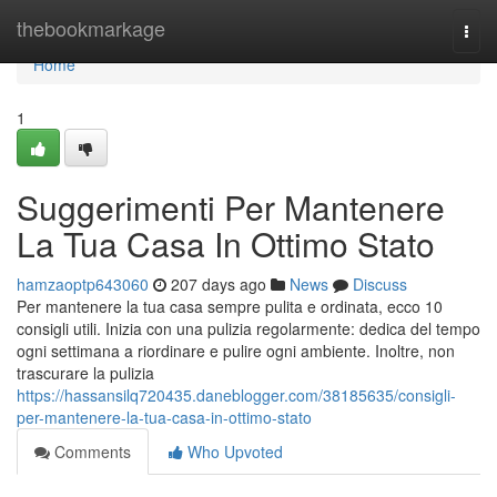
Home
thebookmarkage
Togg
navi
Home
1
Suggerimenti Per Mantenere
La Tua Casa In Ottimo Stato
hamzaoptp643060
207 days ago
News
Discuss
Per mantenere la tua casa sempre pulita e ordinata, ecco 10
consigli utili. Inizia con una pulizia regolarmente: dedica del tempo
ogni settimana a riordinare e pulire ogni ambiente. Inoltre, non
trascurare la pulizia
https://hassansilq720435.daneblogger.com/38185635/consigli-
per-mantenere-la-tua-casa-in-ottimo-stato
Comments
Who Upvoted